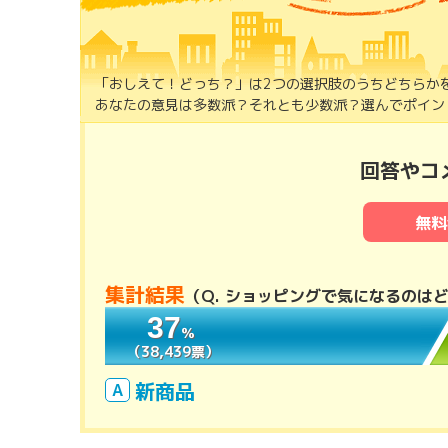
「おしえて！どっち？」は2つの選択肢のうちどちらか
あなたの意見は多数派？それとも少数派？選んでポイント
回答やコ
無料
集計結果
（
Q. ショッピングで気になるのは
37
37
％
％
（38,439票）
（38,439票）
新商品
A