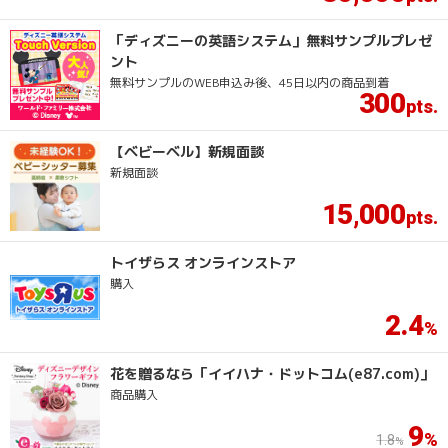
「ディズニーの英語システム」無料サンプルプレゼ
ント
無料サンプルのWEB申込み後、45日以内の商品到着
300
【ベビーベル】新規面談
新規面談
15
000
,
トイザらス オンラインストア
購入
2.4
花を贈るなら「イイハナ・ドットコム(e87.com)」
商品購入
9
1.8