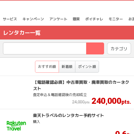
サービス
キャンペーン
アンケート
懸賞
ポイチャレ
モニター
お
レンタカー一覧
検索
カテゴリ
おすすめ順
新着順
ポイント順
【電話確認必須】中古車買取・廃車買取のカーネク
スト
査定申込＆電話確認後の売却成立
240
000
,
24
,
000
楽天トラベルのレンタカー予約サイト
購入