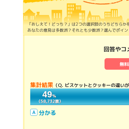
「おしえて！どっち？」は2つの選択肢のうちどちらか
あなたの意見は多数派？それとも少数派？選んでポイント
回答やコ
無料
集計結果
（
Q. ビスケットとクッキーの違い
49
49
％
％
（58,732票）
（58,732票）
分かる
A