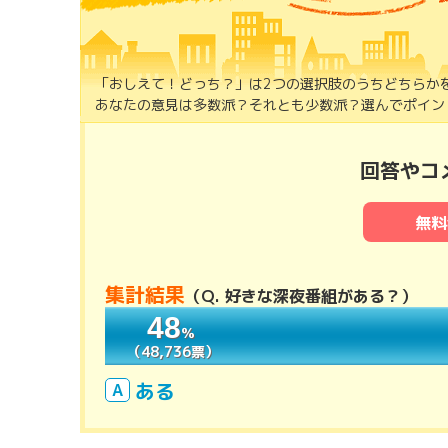
「おしえて！どっち？」は2つの選択肢のうちどちらか
あなたの意見は多数派？それとも少数派？選んでポイント
回答やコ
無料
集計結果
（
Q. 好きな深夜番組がある？
）
48
48
％
％
（48,736票）
（48,736票）
ある
A