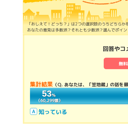
「おしえて！どっち？」は2つの選択肢のうちどちらか
あなたの意見は多数派？それとも少数派？選んでポイント
回答やコ
無料
集計結果
（
Q. あなたは、「笠地蔵」の話を
53
53
％
％
（60,299票）
（60,299票）
知っている
A