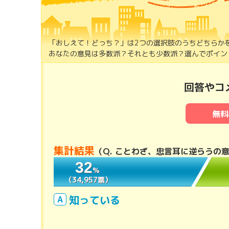
「おしえて！どっち？」は2つの選択肢のうちどちらか
あなたの意見は多数派？それとも少数派？選んでポイント
回答やコ
無料
集計結果
（
Q. ことわざ、忠言耳に逆らうの
32
32
％
％
（34,957票）
（34,957票）
知っている
A