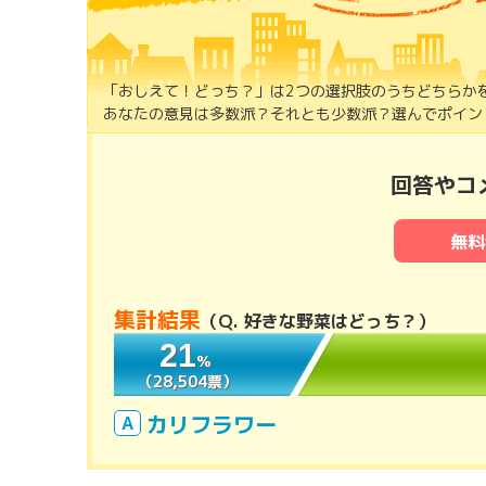
「おしえて！どっち？」は2つの選択肢のうちどちらか
あなたの意見は多数派？それとも少数派？選んでポイント
回答やコ
無料
集計結果
（
Q. 好きな野菜はどっち？
）
21
21
％
％
（28,504票）
（28,504票）
カリフラワー
A