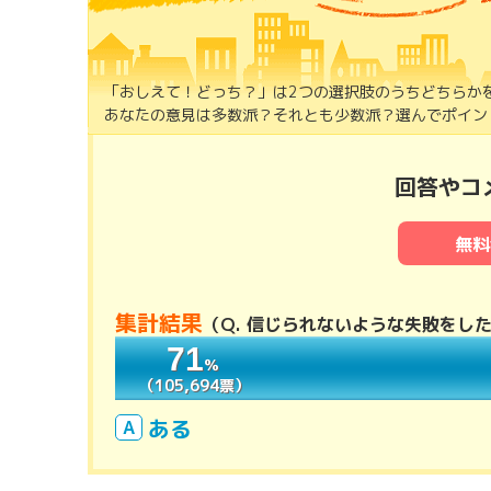
「おしえて！どっち？」は2つの選択肢のうちどちらか
あなたの意見は多数派？それとも少数派？選んでポイント
回答やコ
無料
集計結果
（
Q. 信じられないような失敗をし
71
71
％
％
（105,694票）
（105,694票）
ある
A