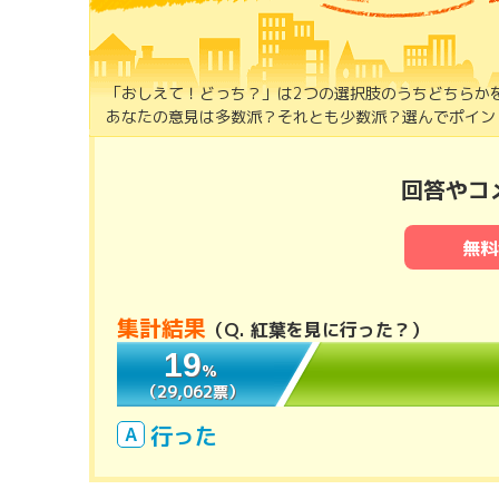
「おしえて！どっち？」は2つの選択肢のうちどちらか
あなたの意見は多数派？それとも少数派？選んでポイント
回答やコ
無料
集計結果
（
Q. 紅葉を見に行った？
）
19
19
％
％
（29,062票）
（29,062票）
行った
A