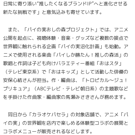
日常に寄り添い“推したくなるブランドIP”へと進化させる
新たな挑戦です」と意気込みも寄せています。
また、「パイの実おしの森プロジェクト」では、アニメ
公開を起点に、視聴体験・音楽・グッズなど複数の接点で
世界観に触れられる企画「パイの実沼化計画」も始動。ア
ニメで使用される楽曲「パイしか勝たん！推しの森活」の
歌唱と作詞は子ども向けバラエティー番組「おはスタ」
（テレビ東京系）で「おはキッズ」として活動した俳優の
安保心結さんが担当。作・編曲は、「トロピカル～ジュ！
プリキュア」（ABCテレビ・テレビ朝日系）の主題歌など
を手掛けた作曲家・編曲家の馬瀬みさきさんが務めます。
同日から「カラオケパセラ」の対象店舗で、アニメ「パ
イの実」の世界観を店内で楽しめる体験型コラボの展開と
コラボメニューが販売されるなどします。