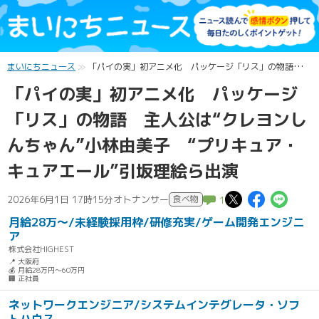
まいにちニュース
「パイの実」初アニメ化 パッケージ「リス」の物語 主人公は“クレヨンしんちゃん”小林由美子 “プリキュア・キュアエール”引坂理絵ら出演
「パイの実」初アニメ化 パッケージ
「リス」の物語 主人公は“クレヨンし
んちゃん”小林由美子 “プリキュア・
キュアエール”引坂理絵ら出演
この記事
この記
この
2026年6月1日 17時15分
オトナンサー
食べ物
1
月給28万～/未経験採用枠/研修充実/ゲーム開発エンジニ
ア
株式会社HIGHEST
📍 大阪府
💰 月給28万円～60万円
🏢 正社員
ネットワークエンジニア/システムインテグレータ・ソフ