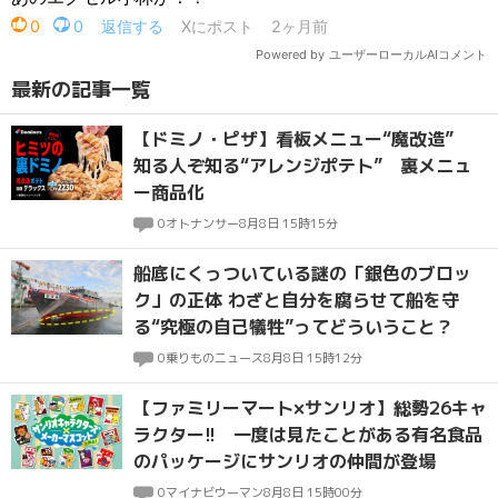
最新の記事一覧
【ドミノ・ピザ】看板メニュー“魔改造”
知る人ぞ知る“アレンジポテト” 裏メニュ
ー商品化
0
オトナンサー
8月8日 15時15分
船底にくっついている謎の「銀色のブロッ
ク」の正体 わざと自分を腐らせて船を守
る“究極の自己犠牲”ってどういうこと？
0
乗りものニュース
8月8日 15時12分
【ファミリーマート×サンリオ】総勢26キャ
ラクター!! 一度は見たことがある有名食品
のパッケージにサンリオの仲間が登場
0
マイナビウーマン
8月8日 15時00分