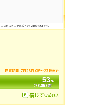
この広告はECナビポイント加算対象外です。
回答期間 7月28日 0時〜23時まで
53
53
％
％
（78,858票）
（78,858票）
信じていない
B