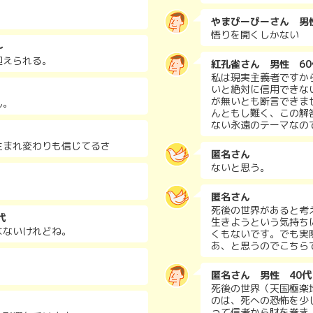
。
やまぴーぴーさん 男
悟りを開くしかない
～
迎えられる。
紅孔雀さん 男性 60
私は現実主義者ですか
いと絶対に信用できな
が無いとも断言できま
ん。
んともし難く、この解
ない永遠のテーマなの
生まれ変わりも信じてるさ
匿名さん
ないと思う。
匿名さん
死後の世界があると考
代
生きようという気持ち
はないけれどね。
くもないです。でも実
あ、と思うのでこちら
匿名さん 男性 40代
死後の世界（天国極楽
のは、死への恐怖を少
って信者から財を巻き