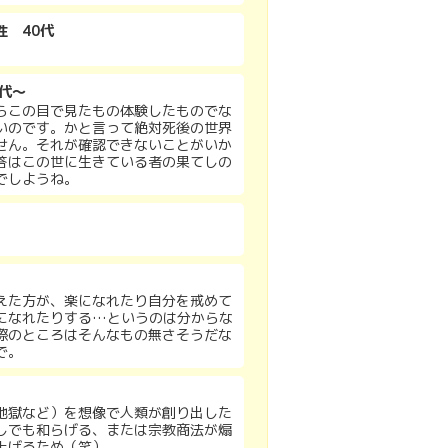
性 40代
代～
らこの目で見たもの体験したものでな
いのです。かと言って絶対死後の世界
せん。それが確認できないことがいか
答はこの世に生きている者の果てしの
でしようね。
えた方が、楽になれたり自分を戒めて
になれたりする…というのは分からな
際のところはそんなもの無さそうだな
で。
地獄など）を想像で人類が創り出した
しでも和らげる、または宗教商法が煽
上げるため（笑）