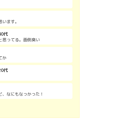
思います。
0代
と思ってる。面倒臭い
てか
20代
ど、なにもなっかった！