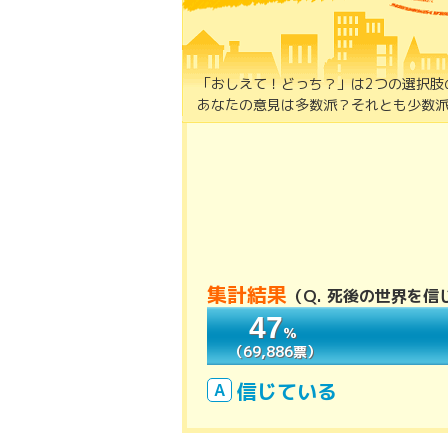
「おしえて！どっち？」は2つの選択肢
あなたの意見は多数派？それとも少数派
集計結果
（
Q. 死後の世界を信
47
47
％
％
（69,886票）
（69,886票）
信じている
A