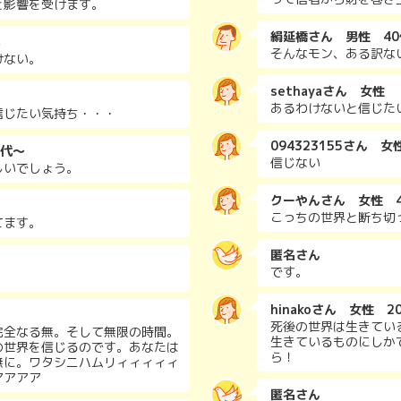
と影響を受けます。
絹延橋さん 男性 40
そんなモン、ある訳な
けない。
sethayaさん 女性
あるわけないと信じた
信じたい気持ち・・・
094323155さん 女
0代～
信じない
しいでしょう。
クーやんさん 女性 4
こっちの世界と断ち切
てます。
匿名さん
です。
hinakoさん 女性 2
死後の世界は生きてい
完全なる無。そして無限の時間。
生きているものにしか
の世界を信じるのです。あなたは
ら！
無に。ワタシニハムリィィィィィ
アアアア
匿名さん