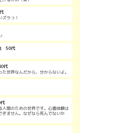
代
いズラっ！
い
性 50代
0代
った世界なんだから、分からないよ。
0代
る人間のための世界です。心霊体験は
できません。なぜなら死んでないか