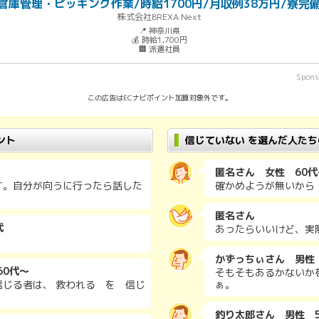
庫管理・ピッキング作業/時給1700円/月収例38万円/寮完
株式会社BREXA Next
📍 神奈川県
💰 時給1,700円
🏢 派遣社員
Spons
この広告はECナビポイント加算対象外です。
ント
信じていない を選んだ人た
匿名さん 女性 60代
す。自分が向うに行ったら話した
確かめようが無いから
匿名さん
代
あったらいいけど、実
かずっちぃさん 男性
60代～
そもそもあるかないか
じる者は、 救われる を 信じ
ぁ。
釣り太郎さん 男性 5