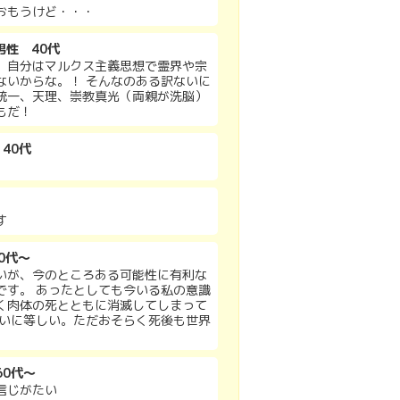
おもうけど・・・
男性 40代
。自分はマルクス主義思想で霊界や宗
ないからな。！ そんなのある訳ないに
統一、天理、崇教真光（両親が洗脳）
もだ！
 40代
す
60代～
いが、今のところある可能性に有利な
です。 あったとしても今いる私の意識
く肉体の死とともに消滅してしまって
無いに等しい。ただおそらく死後も世界
60代～
信じがたい