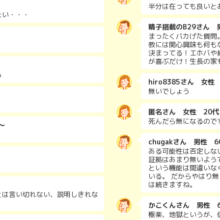
半分は在っても良いと
たい・・・
精子搭載のB29さん 
まったくバカげた質問
教には関心興味も何も
決まってる！エホバや
が喜ぶだけ！生長の家
ら
hiro8385さん 女性
無いでしょう
匿名さん 女性 20代
死んだら無になるので
～
chugakさん 男性 
ある可能性は否定しな
証拠はあまり無いよう
という機能は間違いな
いる。 だからやはり
は続きますね。
とは言い切れない、説明しきれな
かこくんさん 男性 
極楽、地獄というが、