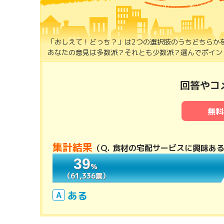
「おしえて！どっち？」は2つの選択肢のうちどちらか
あなたの意見は多数派？それとも少数派？選んでポイント
回答やコ
無料
集計結果
（
Q. 食材の宅配サービスに興味あ
39
39
％
％
（61,336票）
（61,336票）
ある
A