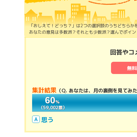
「おしえて！どっち？」は2つの選択肢のうちどちらか
あなたの意見は多数派？それとも少数派？選んでポイント
回答やコ
無料
集計結果
（
Q. あなたは、月の裏側を見てみ
60
60
％
％
（59,002票）
（59,002票）
思う
A