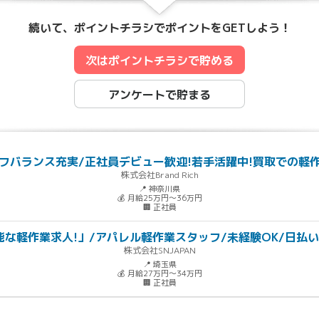
続いて、ポイントチラシでポイントをGETしよう！
次はポイントチラシで貯める
アンケートで貯まる
フバランス充実/正社員デビュー歓迎!若手活躍中!買取での軽
株式会社Brand Rich
📍 神奈川県
💰 月給25万円～36万円
🏢 正社員
能な軽作業求人!」/アパレル軽作業スタッフ/未経験OK/日払い対
株式会社SNJAPAN
📍 埼玉県
💰 月給27万円～34万円
🏢 正社員