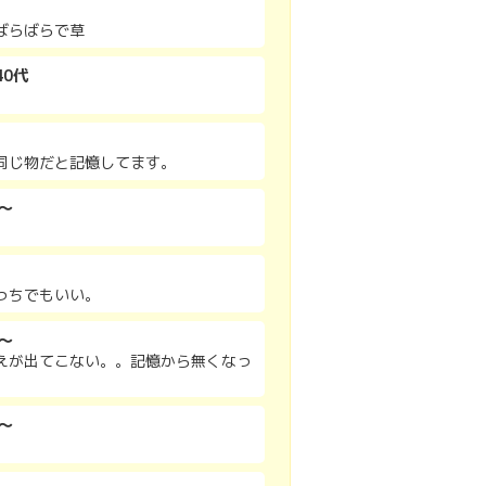
ばらばらで草
0代
同じ物だと記憶してます。
～
っちでもいい。
～
えが出てこない。。記憶から無くなっ
～