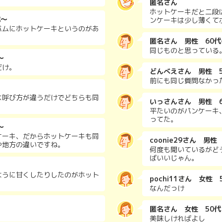
匿名さん
ホットケーキだと二段
代～
ンケーキは少し薄くて
バムにホットケーキというのがあ
匿名さん 男性 60代
同じものと思っている
～
だけ。
どんべえさん 男性 5
前にも同じ質問なかっ
は呼び方が違うだけでどちらも同
いっさんさん 男性 
平たいのがパンケーキ
ってた。
～
ケーキ、だからホットケーキも同
coonie29さん 男性
や地方の違いですね。
何度も聞いているがど
ばいいじゃん。
ように甘くしたりしたのがホット
pochi11さん 女性 
なんだっけ
匿名さん 女性 50代
美味しければよし