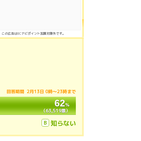
この広告はECナビポイント加算対象外です。
回答期間 2月13日 0時〜23時まで
62
62
％
％
（63,519票）
（63,519票）
知らない
B