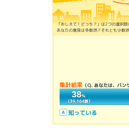
「おしえて！どっち？」は2つの選択肢
あなたの意見は多数派？それとも少数派
集計結果
（
Q. あなたは、パ
38
38
％
％
（39,164票）
（39,164票）
知っている
A