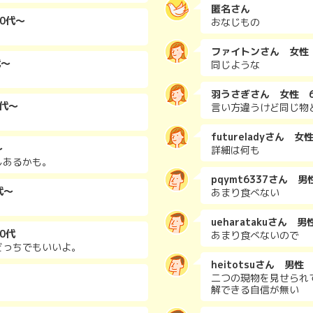
匿名さん
0代～
おなじもの
ファイトンさん 女性
代～
同じような
羽うさぎさん 女性 
0代～
言い方違うけど同じ物
futureladyさん 女
～
詳細は何も
しあるかも。
pqymt6337さん 男
代～
あまり食べない
ueharatakuさん 男
0代
あまり食べないので
どっちでもいいよ。
heitotsuさん 男性
二つの現物を見せられ
解できる自信が無い