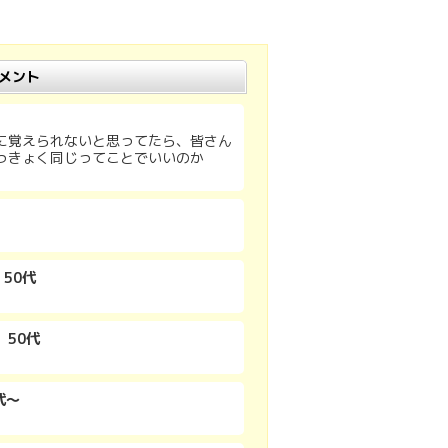
メント
に覚えられないと思ってたら、皆さん
っきょく同じってことでいいのか
 50代
 50代
代～