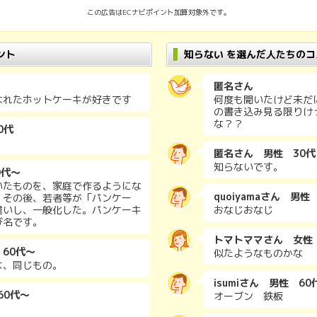
この広告はECナビポイント加算対象外です。
ント
知らない を選んだ人たちのコ
匿名さん
なれたホットケーキが好きです
何度も聞いたけど未だ
の書き込み見る限りけ
な？？
0代
匿名さん 男性 30代
知らないです。
0代～
いたものを、家庭で作るようにな
quoiyamaさん 男性
。その後、若者等が「パンケー
違いし、一般化した。パンケーキ
おなじおなじ
び名です。
トマトママさん 女性
 60代～
似たようなものかな
は、同じもの。
isumiさん 男性 60
60代～
オーブン 鉄板