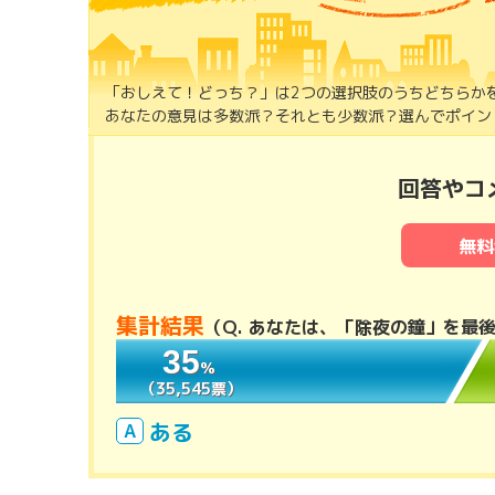
「おしえて！どっち？」は2つの選択肢のうちどちらか
あなたの意見は多数派？それとも少数派？選んでポイント
回答やコ
無料
集計結果
（
Q. あなたは、「除夜の鐘」を最
35
35
％
％
（35,545票）
（35,545票）
ある
A