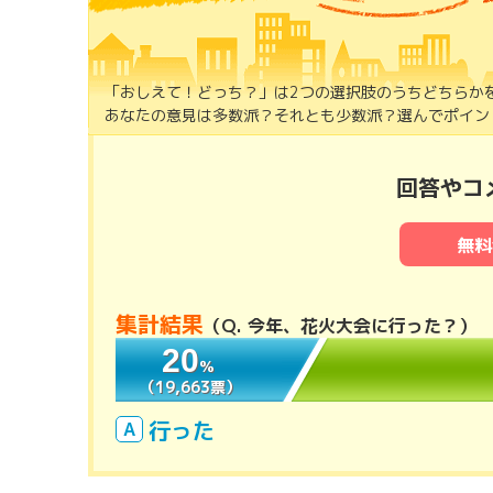
「おしえて！どっち？」は2つの選択肢のうちどちらか
あなたの意見は多数派？それとも少数派？選んでポイント
回答やコ
無料
集計結果
（
Q. 今年、花火大会に行った？
）
20
20
％
％
（19,663票）
（19,663票）
行った
A