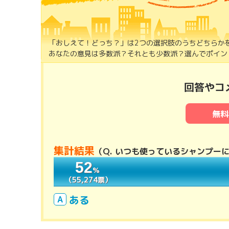
「おしえて！どっち？」は2つの選択肢のうちどちらか
あなたの意見は多数派？それとも少数派？選んでポイント
回答やコ
無料
集計結果
（
Q. いつも使っているシャンプー
52
52
％
％
（55,274票）
（55,274票）
ある
A