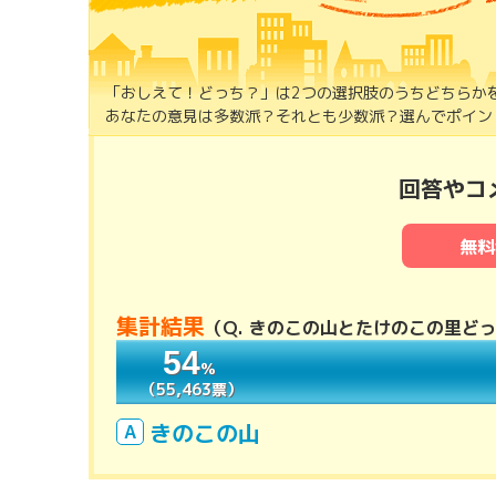
「おしえて！どっち？」は2つの選択肢のうちどちらか
あなたの意見は多数派？それとも少数派？選んでポイント
回答やコ
無料
集計結果
（
Q. きのこの山とたけのこの里ど
54
54
％
％
（55,463票）
（55,463票）
きのこの山
A