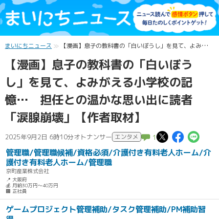
まいにちニュース
【漫画】息子の教科書の「白いぼうし」を見て、よみがえる小学校の記憶… 担任との温かな思い出に読者「涙腺崩壊」【作者取材】
【漫画】息子の教科書の「白いぼう
し」を見て、よみがえる小学校の記
憶… 担任との温かな思い出に読者
「涙腺崩壊」【作者取材】
この記事
この記
こ
2025年9月2日 6時10分
オトナンサー
エンタメ
1
管理職/管理職候補/資格必須/介護付き有料老人ホーム/介
護付き有料老人ホーム/管理職
京町産業株式会社
📍 大阪府
💰 月給30万円～40万円
🏢 正社員
ゲームプロジェクト管理補助/タスク管理補助/PM補助習