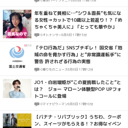
0
東京バーゲンマニア
8月6日 17時15分
年を重ねて貧相に…“シワ＆面長”も気にな
る女性→カットで10歳以上若返り！？「め
ちゃくちゃ美人に」「とっても華やか」
0
オトナンサー
8月6日 17時15分
「テロ行為だ」SNSブチギレ！ 国交省「地
域の命を脅かす行為」と”非常識運転手”に
警告 許されざる行為の実態
0
乗りものニュース
8月6日 17時12分
JO1・白岩瑠姫が“この夏挑戦したこと”と
は？ ジョー マローン体験型POP UPフォ
トコールに登場
0
マイナビウーマン
8月6日 17時10分
【バナナ・リパブリック】うちわ、クーポ
ン、スイーツがもらえる！？お得なイベン