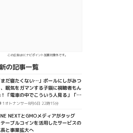
bookでシェア
NEで送る
この広告はECナビポイント加算対象外です。
新の記事一覧
「まだ寝たくない…」ポールにしがみつ
き、眠気をガマンする子猫に視聴者もん
絶！「電車の中でこういう人見る」「か
わいいは正義」
1
オトナンサー
8月6日 22時15分
INE NEXTとGMOメディアがタッグ
ステーブルコインを活用したサービスの
成長と事業拡大へ