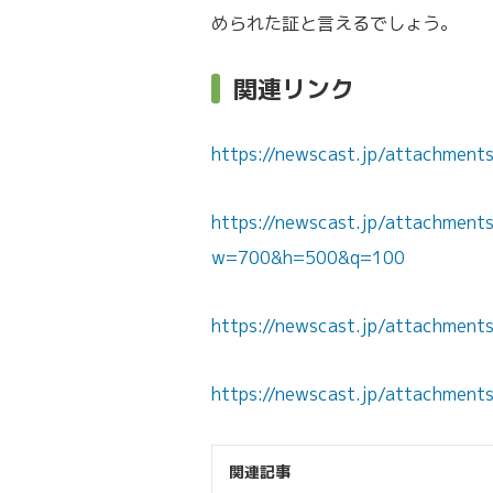
められた証と言えるでしょう。
関連リンク
https://newscast.jp/attachme
https://newscast.jp/attachme
w=700&h=500&q=100
https://newscast.jp/attachmen
https://newscast.jp/attachme
関連記事