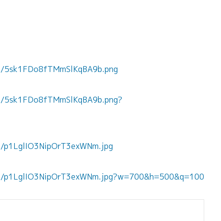
nts/5sk1FDo8fTMmSlKqBA9b.png
nts/5sk1FDo8fTMmSlKqBA9b.png?
ts/p1LglIO3NipOrT3exWNm.jpg
nts/p1LglIO3NipOrT3exWNm.jpg?w=700&h=500&q=100