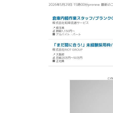
2026年5月29日 15時00分
prenew 最新
倉庫内軽作業スタッフ/ブランクO
株式会社和幸流通サービス
📍 埼玉県
💰 時給1,150円～
🏢 アルバイト・パート
「まだ間に合う!」未経験採用枠
株式会社RIOT GROUP
📍 大阪府
💰 月給28万円～50万円
🏢 正社員
この