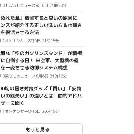
0
J-CAST ニュース
8月6日 21時20分
「ぬれた傘」放置すると臭いの原因に
ハンズが紹介する正しい洗い方＆水弾き
力を復活させる方法
1
オトナンサー
8月6日 21時15分
脆弱な「空のガソリンスタンド」が積極
的に自衛する日！ 米空軍、大型機の運
用を一変させる防御システム構想
0
乗りものニュース
8月6日 21時12分
100均の暑さ対策グッズ「買い」「安物
買いの銭失い」の違いとは 節約アドバ
イザーに聞く
1
オトナンサー
8月6日 20時15分
もっと見る