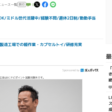
この記事についてポスト
この記事についてFace
この記事についてLI
のニュース一覧
旅行
0
K/ミドル世代活躍中/経験不問/週休2日制/勤勤手当
/製造工場での軽作業・カプセルトイ/研修充実
最
Sponsored by
広告はECナビポイント加算対象外です。
L