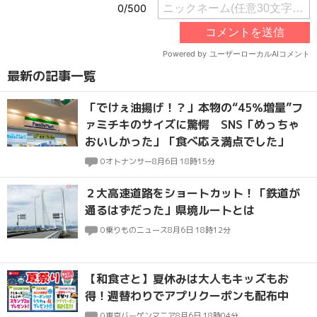
最新の記事一覧
「でけぇ油揚げ！？」本物の“45％増量”フ
ァミチキのサイズに驚愕 SNS「めっちゃ
おいしかった」「食べ応え満点でした」
0
オトナンサー
8月6日 18時15分
２大高速道路をショートカット！「鉄道が
通るはずだった」県境ルートとは
0
乗りものニュース
8月6日 18時12分
【和食さと】夏休みは大人もキッズもお
得！週替わりでアプリクーポンも配布中
0
東京バーゲンマニア
8月6日 18時04分