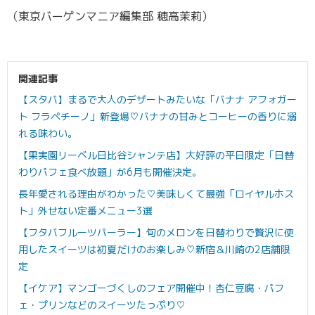
（東京バーゲンマニア編集部 穂高茉莉）
関連記事
【スタバ】まるで大人のデザートみたいな「バナナ アフォガー
ト フラペチーノ」新登場♡バナナの甘みとコーヒーの香りに溺
れる味わい。
【果実園リーベル日比谷シャンテ店】大好評の平日限定「日替
わりパフェ食べ放題」が6月も開催決定。
長年愛される理由がわかった♡美味しくて最強「ロイヤルホス
ト」外せない定番メニュー3選
【フタバフルーツパーラー】旬のメロンを日替わりで贅沢に使
用したスイーツは初夏だけのお楽しみ♡新宿＆川崎の2店舗限
定
【イケア】マンゴーづくしのフェア開催中！杏仁豆腐・パフ
ェ・プリンなどのスイーツたっぷり♡