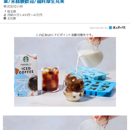
業/未経験歓迎/福利厚生充実
株式会社小林
📍 埼玉県
💰 月給29万3,400円～40万円
🏢 正社員
Sponsored by
この広告はECナビポイント加算対象外です。