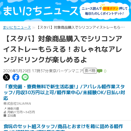
まいにちニュース
【スタバ】対象商品購入でシリコンアイストレーもらえる！おしゃれなアレンジドリンクが楽しめるよ
【スタバ】対象商品購入でシリコンア
イストレーもらえる！おしゃれなアレ
ンジドリンクが楽しめるよ
2026年5月29日 17時37分
東京バーゲンマニア
食べ物
0
この記事についてポスト
この記事についてFacebookでシェ
この記事についてLINEで送る
「寮完備・寮費無料で新生活応援!」/アパレル軽作業スタ
ッフ/月収30万円以上可/軽作業中心/未経験OK/日払い対
応
株式会社SNJAPAN
📍 神奈川県
💰 月給27万円～34万円
🏢 正社員
食玩のセット組スタッフ/商品とおまけを箱に詰める軽作