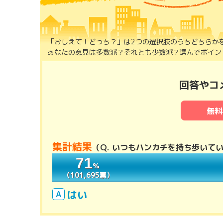
「おしえて！どっち？」は2つの選択肢のうちどちらか
あなたの意見は多数派？それとも少数派？選んでポイント
回答やコ
無料
集計結果
（
Q. いつもハンカチを持ち歩いて
71
71
％
％
（101,695票）
（101,695票）
はい
A