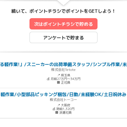
続いて、ポイントチラシでポイントをGETしよう！
次はポイントチラシで貯める
アンケートで貯まる
る軽作業!」/スニーカーの出荷準備スタッフ/シンプル作業/未経
株式会社Tetote
📍 埼玉県
💰 月給27万円～34万円
🏢 正社員
軽作業/小型部品ピッキング梱包/日勤/未経験OK/土日祝休み
株式会社トーコー
📍 大阪府
💰 時給1,320円
🏢 派遣社員