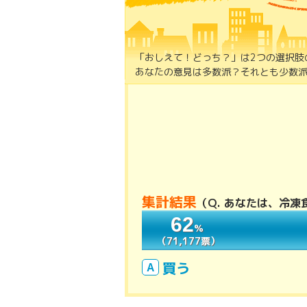
「おしえて！どっち？」は2つの選択肢
あなたの意見は多数派？それとも少数派
集計結果
（
Q. あなたは、冷
62
62
％
％
（71,177票）
（71,177票）
買う
A