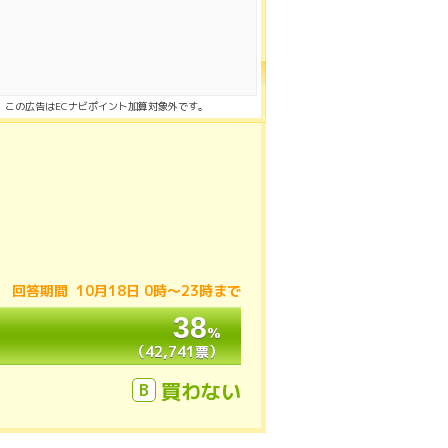
この広告はECナビポイント加算対象外です。
回答期間 10月18日 0時〜23時まで
38
38
％
％
（42,741票）
（42,741票）
買わない
B