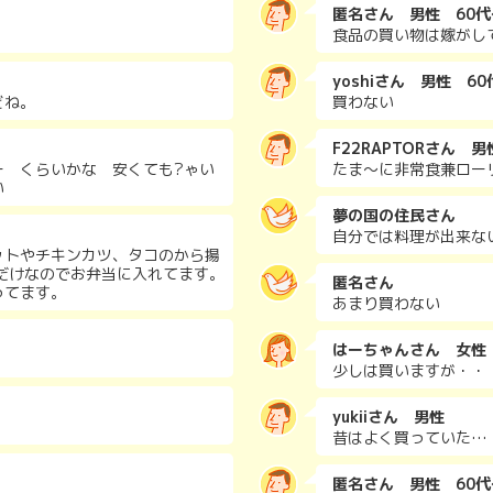
匿名さん 男性 60代
食品の買い物は嫁がし
yoshiさん 男性 60
どね。
買わない
F22RAPTORさん 男
ー くらいかな 安くても?ゃい
たま〜に非常食兼ロー
い
夢の国の住民さん
自分では料理が出来な
ットやチキンカツ、タコのから揚
だけなのでお弁当に入れてます。
匿名さん
ってます。
あまり買わない
はーちゃんさん 女性
少しは買いますが・・
yukiiさん 男性
昔はよく買っていた…
匿名さん 男性 60代