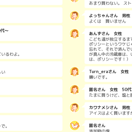
あまり買わない。 ス
よっちゃんさん 男性
よくは 買いません
0代～
あんずさん 女性
こども達が独立するま
ポリシーというワケじ
忘れて、それで済んで
ているわよ。
が真ん中の冷蔵庫は、
は、ポリシーです！）
Turn_eraさん 女性
しい
嫌いです。
匿名さん 女性 50代
たまに買うけど、塩と
カワナメシさん 男性
アイスはよく買います
匿名さん
ーで。
添加物の塊