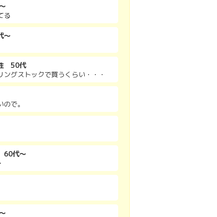
～
てる
代～
性 50代
リングストックで買うくらい・・・
いので。
 60代～
・
～