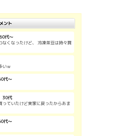
メント
60代～
わなくなったけど、 冷凍茶豆は時々買
多いｗ
60代～
 30代
買っていたけど実家に戻ったからあま
60代～