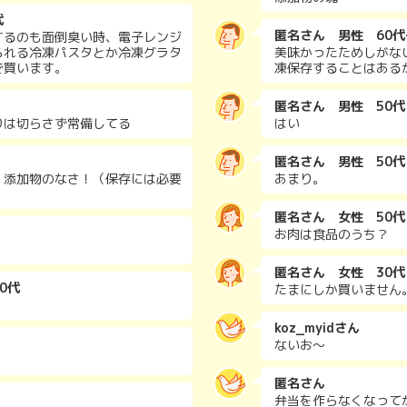
代
匿名さん 男性 60代
するのも面倒臭い時、電子レンジ
られる冷凍パスタとか冷凍グラタ
美味かったためしがな
で買います。
凍保存することはある
匿名さん 男性 50代
りは切らさず常備してる
はい
匿名さん 男性 50代
！添加物のなさ！（保存には必要
あまり。
匿名さん 女性 50代
お肉は食品のうち？
匿名さん 女性 30代
0代
たまにしか買いません
koz_myidさん
ないお〜
匿名さん
弁当を作らなくなって