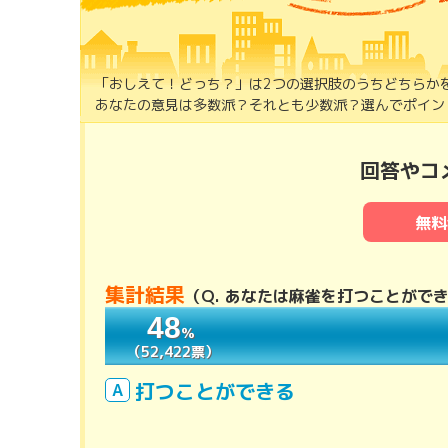
「おしえて！どっち？」は2つの選択肢のうちどちらか
あなたの意見は多数派？それとも少数派？選んでポイント
回答やコ
無料
集計結果
（
Q. あなたは麻雀を打つことがで
48
48
％
％
（52,422票）
（52,422票）
打つことができる
A