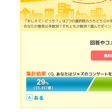
「おしえて！どっち？」は2つの選択肢のうちどちらか
あなたの意見は多数派？それとも少数派？選んでポイント
回答やコ
無料
集計結果
（
Q. あなたはジャズのコンサート
29
29
％
％
（33,437票）
（33,437票）
ある
A