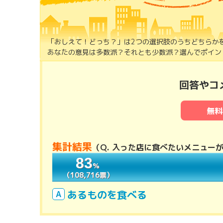
「おしえて！どっち？」は2つの選択肢のうちどちらか
あなたの意見は多数派？それとも少数派？選んでポイント
回答やコ
無料
集計結果
（
Q. 入った店に食べたいメニュー
83
83
％
％
（108,716票）
（108,716票）
あるものを食べる
A