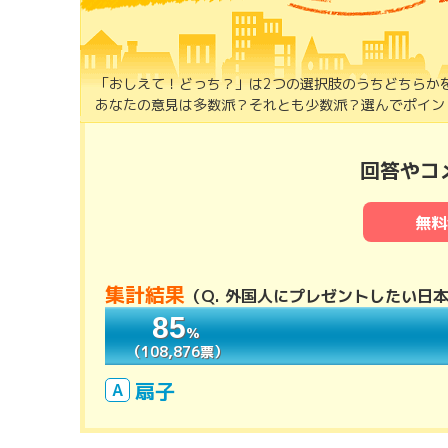
「おしえて！どっち？」は2つの選択肢のうちどちらか
あなたの意見は多数派？それとも少数派？選んでポイント
回答やコ
無料
集計結果
（
Q. 外国人にプレゼントしたい日
85
85
％
％
（108,876票）
（108,876票）
扇子
A