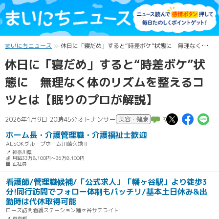
まいにちニュース
休日に「寝だめ」すると“時差ボケ”状態に 無理なく体のリズムを整えるコツとは【眠りのプロが解説】
休日に「寝だめ」すると“時差ボケ”状
態に 無理なく体のリズムを整えるコ
ツとは【眠りのプロが解説】
この記
この
2026年1月9日 20時45分
オトナンサー
美容・健康
3
ホーム長・介護管理職・介護福祉士歓迎
ALSOKグループホーム川崎久地Ⅱ
📍 神奈川県
💰 月給33万8,100円～36万8,100円
🏢 正社員
看護師/管理職候補/「公式求人」「幡ヶ谷駅」より徒歩3
分!同行訪問でフォロー体制もバッチリ/基本土日休み&出
勤時は代休取得可能
ローズ訪問看護ステーション幡ヶ谷サテライト
📍 東京都