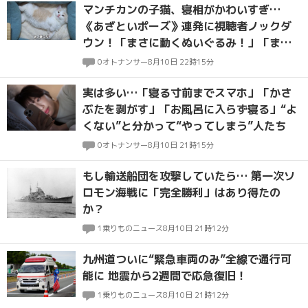
マンチカンの子猫、寝相がかわいすぎ…
《あざといポーズ》連発に視聴者ノックダ
ウン！「まさに動くぬいぐるみ！」「まぁ
るくてふっわふわ」
0
オトナンサー
8月10日 22時15分
実は多い…「寝る寸前までスマホ」「かさ
ぶたを剥がす」「お風呂に入らず寝る」“よ
くない”と分かって“やってしまう”人たち
0
オトナンサー
8月10日 21時15分
もし輸送船団を攻撃していたら… 第一次ソ
ロモン海戦に「完全勝利」はあり得たの
か？
1
乗りものニュース
8月10日 21時12分
九州道ついに“緊急車両のみ”全線で通行可
能に 地震から2週間で応急復旧！
1
乗りものニュース
8月10日 21時12分