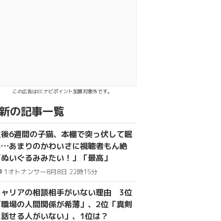
でシェア
送る
この広告はECナビポイント加算対象外です。
新の記事一覧
生後6週間の子猫、本棚で突っ伏して眠
る…あまりのかわいさに視聴者もん絶
「ぬいぐるみみたい！」「最高」
1
オトナンサー
8月8日 22時15分
キャリアの相談相手がいない理由 3位
「職場の人間関係が希薄」、2位「真剣
に話せる人がいない」、1位は？