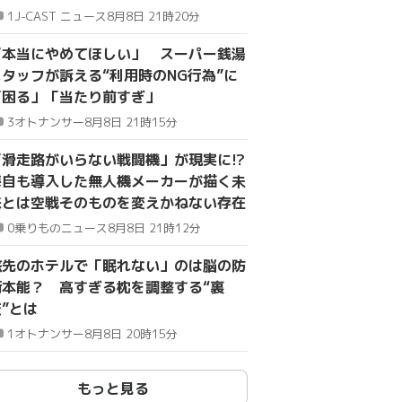
1
J-CAST ニュース
8月8日 21時20分
「本当にやめてほしい」 スーパー銭湯
スタッフが訴える“利用時のNG行為”に
「困る」「当たり前すぎ」
3
オトナンサー
8月8日 21時15分
「滑走路がいらない戦闘機」が現実に!?
海自も導入した無人機メーカーが描く未
来とは空戦そのものを変えかねない存在
0
乗りものニュース
8月8日 21時12分
旅先のホテルで「眠れない」のは脳の防
衛本能？ 高すぎる枕を調整する“裏
”とは
1
オトナンサー
8月8日 20時15分
もっと見る