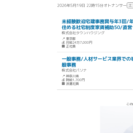
2026年5月19日 22時15分
オトナンサー
エ
未経験歓迎宅建事務賞与年3回/年
住める社宅制度家賃補助50/直営
株式会社タウンハウジング
📍 東京都
💰 月給24万7,000円
🏢 正社員
一般事務/人材サービス業界での
般事務
株式会社パソナ
📍 神奈川県
💰 時給1,700円
🏢 派遣社員
この