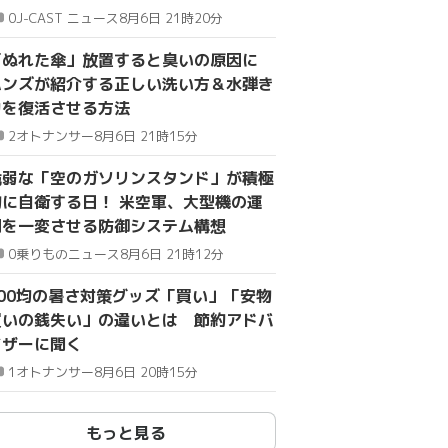
0
J-CAST ニュース
8月6日 21時20分
「ぬれた傘」放置すると臭いの原因に
ハンズが紹介する正しい洗い方＆水弾き
力を復活させる方法
2
オトナンサー
8月6日 21時15分
脆弱な「空のガソリンスタンド」が積極
的に自衛する日！ 米空軍、大型機の運
用を一変させる防御システム構想
0
乗りものニュース
8月6日 21時12分
100均の暑さ対策グッズ「買い」「安物
買いの銭失い」の違いとは 節約アドバ
イザーに聞く
1
オトナンサー
8月6日 20時15分
もっと見る