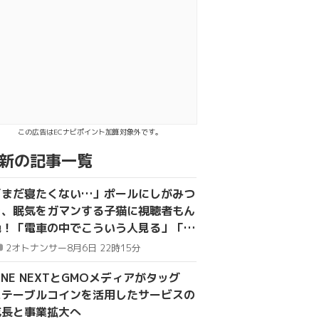
この広告はECナビポイント加算対象外です。
新の記事一覧
「まだ寝たくない…」ポールにしがみつ
き、眠気をガマンする子猫に視聴者もん
絶！「電車の中でこういう人見る」「か
わいいは正義」
2
オトナンサー
8月6日 22時15分
INE NEXTとGMOメディアがタッグ
ステーブルコインを活用したサービスの
成長と事業拡大へ