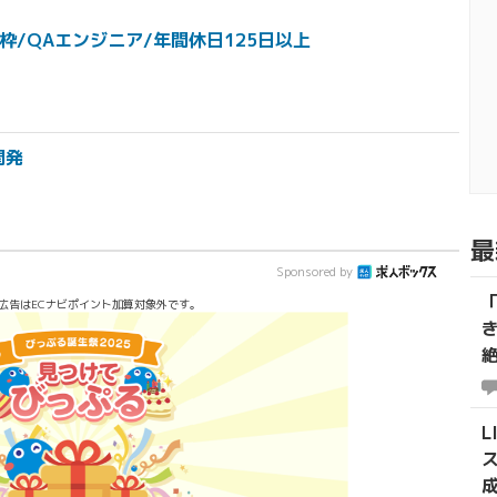
枠/QAエンジニア/年間休日125日以上
開発
最
Sponsored by
広告はECナビポイント加算対象外です。
L