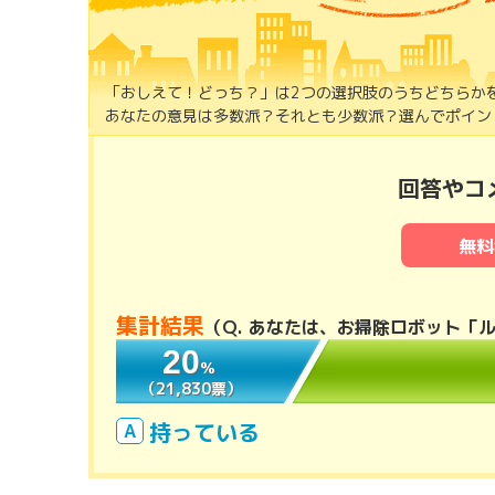
「おしえて！どっち？」は2つの選択肢のうちどちらか
あなたの意見は多数派？それとも少数派？選んでポイント
回答やコ
無料
集計結果
（
Q. あなたは、お掃除ロボット「
20
20
％
％
（21,830票）
（21,830票）
持っている
A