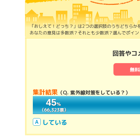
「おしえて！どっち？」は2つの選択肢のうちどちらか
あなたの意見は多数派？それとも少数派？選んでポイント
回答やコ
無料
集計結果
（
Q. 紫外線対策をしている？
）
45
45
％
％
（66,323票）
（66,323票）
している
A