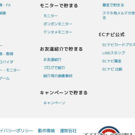
券・FX
モニターで貯まる
募金で貯まる
保険
スマホ用メルマガ受
モニター
る
ポンポンモニター
テンタメモニター
ECナビ公式
ECナビカードプラ
ー
お友達紹介で貯まる
LINEスタンプ
格・教育
お友達紹介
ECナビ募金
ロバイダ
ブログで紹介
ECナビ 比較
ト・モニター
紹介用の画像素材
ゲーム
キャンペーンで貯まる
キャンペーン
イバシーポリシー
動作環境
運営会社