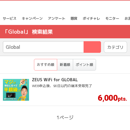
サービス
キャンペーン
アンケート
懸賞
ポイチャレ
モニター
お
「Global」 検索結果
検索
カテゴリ
おすすめ順
新着順
ポイント順
ZEUS WiFi for GLOBAL
WEB申込後、90日以内の端末受取完了
6
000
,
1
ページ