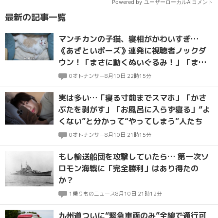
最新の記事一覧
マンチカンの子猫、寝相がかわいすぎ…
《あざといポーズ》連発に視聴者ノックダ
ウン！「まさに動くぬいぐるみ！」「まぁ
るくてふっわふわ」
0
オトナンサー
8月10日 22時15分
実は多い…「寝る寸前までスマホ」「かさ
ぶたを剥がす」「お風呂に入らず寝る」“よ
くない”と分かって“やってしまう”人たち
0
オトナンサー
8月10日 21時15分
もし輸送船団を攻撃していたら… 第一次ソ
ロモン海戦に「完全勝利」はあり得たの
か？
1
乗りものニュース
8月10日 21時12分
九州道ついに“緊急車両のみ”全線で通行可