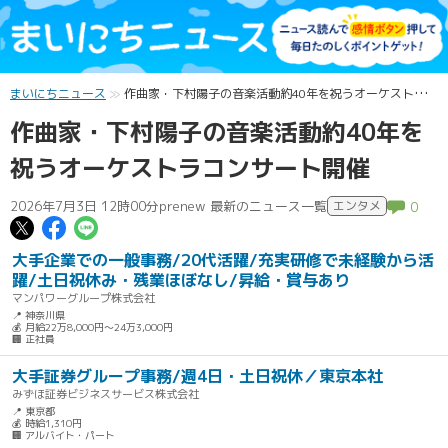
まいにちニュース
作曲家・下村陽子の音楽活動約40年を祝うオーケストラコンサート開催
作曲家・下村陽子の音楽活動約40年を
祝うオーケストラコンサート開催
2026年7月3日 12時00分
prenew 最新のニュース一覧
エンタメ
0
この記事についてポスト
この記事についてFacebookでシェ
この記事についてLINEで送る
大手企業での一般事務/20代活躍/充実研修で未経験から活
躍/土日祝休み・残業ほぼなし/昇給・賞与あり
マンパワーグループ株式会社
📍 神奈川県
💰 月給22万8,000円～24万3,000円
🏢 正社員
大手証券グループ事務/週4日・土日祝休／東京本社
みずほ証券ビジネスサービス株式会社
📍 東京都
💰 時給1,310円
🏢 アルバイト・パート