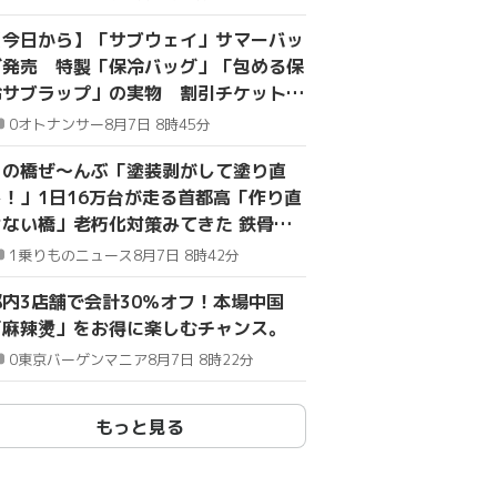
【今日から】「サブウェイ」サマーバッ
グ発売 特製「保冷バッグ」「包める保
冷サブラップ」の実物 割引チケット
500円封入
0
オトナンサー
8月7日 8時45分
この橋ぜ～んぶ「塗装剥がして塗り直
し！」1日16万台が走る首都高「作り直
せない橋」老朽化対策みてきた 鉄骨
1700本 現場はまるで巨大ジャングルジ
1
乗りものニュース
8月7日 8時42分
ム
都内3店舗で会計30％オフ！本場中国
「麻辣燙」をお得に楽しむチャンス。
0
東京バーゲンマニア
8月7日 8時22分
もっと見る