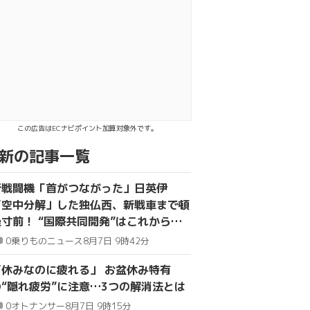
okでシェア
Eで送る
この広告はECナビポイント加算対象外です。
新の記事一覧
新戦闘機「首がつながった」日英伊
「空中分解」した独仏西、新戦車まで頓
挫寸前！ “国際共同開発”はこれからど
うなる？
0
乗りものニュース
8月7日 9時42分
「休みなのに疲れる」 お盆休み特有
の“隠れ疲労”に注意…3つの解消法とは
0
オトナンサー
8月7日 9時15分