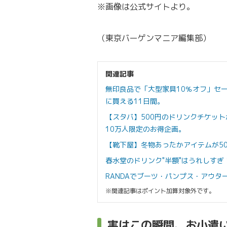
※画像は公式サイトより。
（東京バーゲンマニア編集部）
関連記事
無印良品で「大型家具10％オフ」セ
に買える11日間。
【スタバ】500円のドリンクチケッ
10万人限定のお得企画。
【靴下屋】冬物あったかアイテムが5
春水堂のドリンク"半額"はうれしすぎ
RANDAでブーツ・パンプス・アウタ
※関連記事はポイント加算対象外です。
実はこの瞬間、お小遣