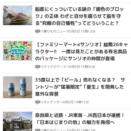
船底にくっついている謎の「銀色のブロッ
ク」の正体 わざと自分を腐らせて船を守
る“究極の自己犠牲”ってどういうこと？
0
乗りものニュース
8月8日 15時12分
【ファミリーマート×サンリオ】総勢26キャ
ラクター!! 一度は見たことがある有名食品
のパッケージにサンリオの仲間が登場
0
マイナビウーマン
8月8日 15時00分
35度以上で「ビール」売れなくなる？ サ
ントリーが“猛暑限定”「夏生」を開発した
意外な背景
0
オトナンサー
8月8日 14時15分
奈良県と近鉄・JR東海・JR西日本が連携！
「日本はじまりの地」の魅力を発信へ
0
乗りものニュース
8月8日 14時12分