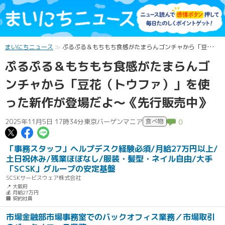
まいにちニュース
ぷるぷる＆もちもち食感がたまらんゴンチャから「豆花（トウファ）」を使った新作が登場だよ～《先行販売中》
ぷるぷる＆もちもち食感がたまらんゴ
ンチャから「豆花（トウファ）」を使
った新作が登場だよ～《先行販売中》
2025年11月5日 17時34分
東京バーゲンマニア
食べ物
0
この記事についてポスト
この記事についてFacebookでシェ
この記事についてLINEで送る
「事務スタッフ」ヘルプデスク経験必須/月給27万円以上/
土日祝休み/残業ほぼなし/服装・髪型・ネイル自由/大手
「SCSK」グループの安定基盤
SCSKサービスウェア株式会社
📍 大阪府
💰 月給27万円
🏢 契約社員
市場金融部市場事務室でのバックオフィス業務／市場取引