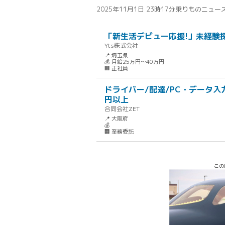
2025年11月1日 23時17分
乗りものニュー
「新生活デビュー応援!」未経験採
Yts株式会社
📍 埼玉県
💰 月給25万円～40万円
🏢 正社員
ドライバー/配達/PC・データ入力
円以上
合同会社ZET
📍 大阪府
💰
🏢 業務委託
この