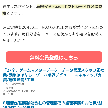
貯まったポイントは
現金やAmazonギフトカードなどに交
換
できます。
運営実績も20年以上！900万人以上の方がポイントを貯め
ています。毎日好きなニュースを読んでお小遣いを貯めて
みませんか？
無料会員登録はこちら
「27卒」ゲームマスターデータ・データ管理スタッフ正社
員/残業ほぼなし・ゲーム業界デビュー・スキルアップ支
援/港区芝浦3丁目
ベンタス株式会社
📍 東京都
💰 月給20万700円～32万100円
🏢 正社員
8月開始/国際輸送会社の管理部での経理事務のお仕事/駅
近/経理/一般事務