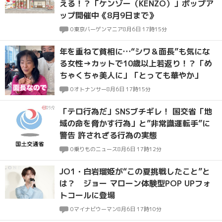
える！？「ケンゾー（KENZO）」ポップア
ップ開催中《8月9日まで》
0
東京バーゲンマニア
8月6日 17時15分
年を重ねて貧相に…“シワ＆面長”も気にな
る女性→カットで10歳以上若返り！？「め
ちゃくちゃ美人に」「とっても華やか」
0
オトナンサー
8月6日 17時15分
「テロ行為だ」SNSブチギレ！ 国交省「地
域の命を脅かす行為」と”非常識運転手”に
警告 許されざる行為の実態
0
乗りものニュース
8月6日 17時12分
JO1・白岩瑠姫が“この夏挑戦したこと”と
は？ ジョー マローン体験型POP UPフォ
トコールに登場
0
マイナビウーマン
8月6日 17時10分