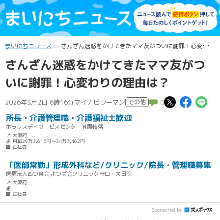
まいにちニュース
さんざん迷惑をかけてきたママ友がついに謝罪！心変わりの理由は？
さんざん迷惑をかけてきたママ友がつ
いに謝罪！心変わりの理由は？
この記
この
こ
2026年3月2日 6時16分
マイナビウーマン
その他
0
所長・介護管理職・介護福祉士歓迎
ポラリスデイサービスセンター箕面牧落
📍 大阪府
💰 月給29万3,615円～34万7,462円
🏢 正社員
「医師常勤」形成外科など/クリニック/院長・管理職募集
医療法人四つ葉会 よつば会クリニック守口・大日院
📍 大阪府
💰
🏢 正社員
Sponsored by