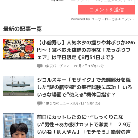
最新の記事一覧
【小僧寿し】人気ネタの握りや丼ぶりが896
円〜！食べ応え抜群のお得な「たっぷりフ
ェア」は平日限定《8月31日まで》
0
東京バーゲンマニア
8月7日 16時32分
シコルスキー「モザイク」で先端部分を隠
した“謎の航空機”の飛行試験に成功！ いろ
いろな場面で“使える”機体目指す？
1
乗りものニュース
8月7日 15時12分
前日にカットしたのに…“しっくりこな
い”男性→あか抜けカットで激変！ 2.9万
いいね「別人やん」「モテそう」絶賛の声