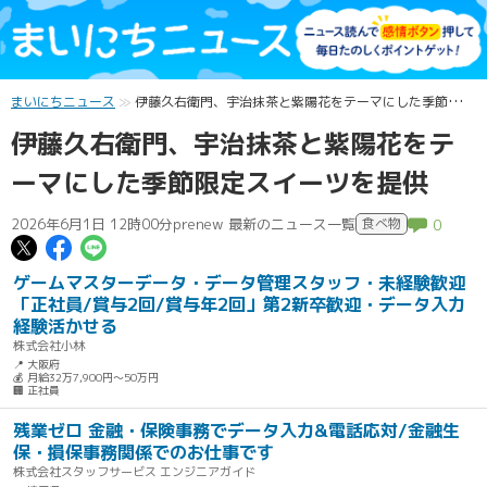
まいにちニュース
伊藤久右衛門、宇治抹茶と紫陽花をテーマにした季節限定スイーツを提供
伊藤久右衛門、宇治抹茶と紫陽花をテ
ーマにした季節限定スイーツを提供
2026年6月1日 12時00分
prenew 最新のニュース一覧
食べ物
0
この記事についてポスト
この記事についてFacebookでシェ
この記事についてLINEで送る
ゲームマスターデータ・データ管理スタッフ・未経験歓迎
「正社員/賞与2回/賞与年2回」第2新卒歓迎・データ入力
経験活かせる
株式会社小林
📍 大阪府
💰 月給32万7,900円～50万円
🏢 正社員
残業ゼロ 金融・保険事務でデータ入力&電話応対/金融生
保・損保事務関係でのお仕事です
株式会社スタッフサービス エンジニアガイド