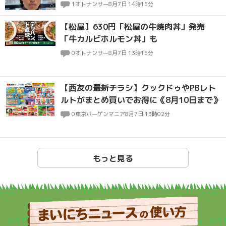
1
オトナンサー
8月7日 14時15分
【松屋】630円「松屋の牛焼肉丼」発売
「牛カルビホルモン丼」も
0
オトナンサー
8月7日 13時15分
【西友の最新チラシ】クックドゥやPBレト
ルトがまとめ買いでお得に《8月10日まで》
0
東京バーゲンマニア
8月7日 13時02分
もっと見る