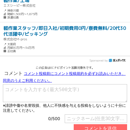
軽作業/工場
エスシーピー株式会社
📍 神奈川県
💰 時給1,500円～1,875円
🏢 派遣社員
軽作業スタッフ/即日入社/初期費用0円/寮費無料/20代30
代活躍中/ピッキング
株式会社M-pros
📍 大阪府
💰 月給30万円～34万円
🏢 正社員
Sponsored by
この広告はECナビポイント加算対象外です。