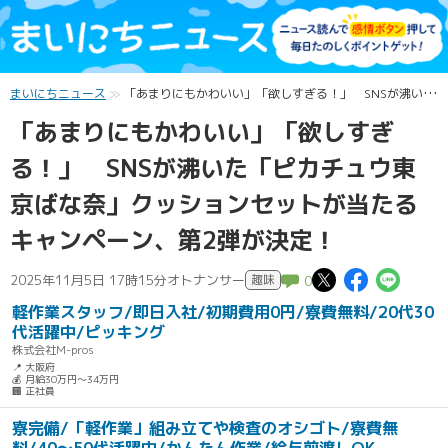
まいにちニュース
「あまりにもかわいい」「欲しすぎる！」 SNSが沸いた「ピカチュウ東京ばな奈」クッションセットが当たるキャンペーン、第2弾が決定！
「あまりにもかわいい」「欲しすぎ
る！」 SNSが沸いた「ピカチュウ東
京ばな奈」クッションセットが当たる
キャンペーン、第2弾が決定！
この記事
この記事
この
2025年11月5日 17時15分
オトナンサー
趣味
0
軽作業スタッフ/即日入社/初期費用0円/寮費無料/20代30
代活躍中/ピッキング
株式会社M-pros
📍 大阪府
💰 月給30万円～34万円
🏢 正社員
寮完備/「軽作業」組み立てや検査のオシゴト/寮費無