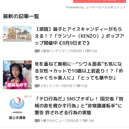
最新の記事一覧
【原宿】扇子とアイスキャンディーがもら
える！？「ケンゾー（KENZO）」ポップア
ップ開催中《8月9日まで》
0
東京バーゲンマニア
8月6日 17時15分
年を重ねて貧相に…“シワ＆面長”も気にな
る女性→カットで10歳以上若返り！？「め
ちゃくちゃ美人に」「とっても華やか」
0
オトナンサー
8月6日 17時15分
「テロ行為だ」SNSブチギレ！ 国交省「地
域の命を脅かす行為」と”非常識運転手”に
警告 許されざる行為の実態
0
乗りものニュース
8月6日 17時12分