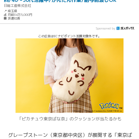
料/40～50代活躍中/かんたん作業/給与前渡しOK
日総工産株式会社
📍 埼玉県
💰 月給34万5,000円
🏢 派遣社員
Sponsored by
この広告はECナビポイント加算対象外です。
「ピカチュウ東京ばな奈」のクッションが当たるかも
グレープストーン（東京都中央区）が展開する「東京ば