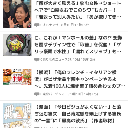
「顔が大きく見える」悩む女性→ショート
ヘアで“白髪＆おでこのシワ”もカバー！
「若返って別人みたい」「あか抜けてきれ
い」称賛の声
0
オトナンサー
8月10日 15時15分
こ、これが「マンホールの蓋」なの!? 想像
を覆すデザイン性で「取替」を促進！「ゲ
リラ豪雨で水柱」「濡れてスリップ」も防
げる!?
0
乗りものニュース
8月10日 15時12分
【横浜】「俺のフレンチ・イタリアン横
浜」がピザ全品半額キャンペーンやるよ
～。先着100人に焼き菓子詰め合わせのプレ
ゼントも。
0
東京バーゲンマニア
8月10日 14時37分
【漫画】「今日ビジュがよくない…」と落
ち込む彼女 自己肯定感を爆上げする彼氏
の“一言”に「最高の彼氏」【作者取材】