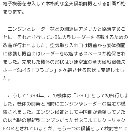
電子機器を導入して本格的な全天候戦闘機とする計画が始
まります。
エンジンとレーダーなどの調達はアメリカと協議するこ
とに。それと並行してJ-8に大型レーダーを搭載するための
改造が行われました。空気取り入れ口は機首から胴体側面
に移動し機首にはレーダーを収容するスペースが確保され
ました。完成した機体の形状はソ連空軍の全天候戦闘機ス
ホーイSu-15「フラゴン」を彷彿させる形状に変貌しまし
た。
こうして1984年、この機体は「J-8II」として初飛行しま
した。機体の開発と同時にエンジンやレーダーの選定が模
索されました。エンジン候補として中国側が希望していた
のは当時の最新型エンジンだったゼネラルエレクトリック
F404とされていますが、もう一つの候補として検討されて