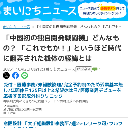
まいにちニュース
「中国初の独自開発戦闘機」どんなもの？ 「これでもか！」というほど時代に翻弄された機体の経緯とは
「中国初の独自開発戦闘機」どんなも
の？ 「これでもか！」というほど時代
に翻弄された機体の経緯とは
2025年10月2日 8時12分
乗りものニュース
ビジネス
1
この記事についてポスト
この記事についてFacebookでシェ
この記事についてLINEで送る
受付・医療事務/未経験歓迎/完全予約制のため残業基本無
し/年間休日125日以上&希望休は日/医療業界デビューを
応援する形成外科クリニック
神奈川皮膚のできものと粉瘤クリニック古林形成外科横浜院
📍 神奈川県
💰 月給23万5,000円～30万円
🏢 正社員
意匠設計 「大手組織設計事務所/週2テレワーク可/フルフ