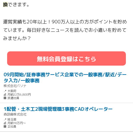
換
できます。
運営実績も20年以上！900万人以上の方がポイントを貯め
ています。毎日好きなニュースを読んでお小遣いを貯めて
みませんか？
無料会員登録はこちら
09月開始/証券事務サービス企業での一般事務/駅近/デー
タ入力/一般事務
株式会社パソナ
📍 大阪府
💰 月給22万6,800円
🏢 派遣社員
1配管・土木工2現場管理職3事務CADオペレーター
森設備株式会社
📍 埼玉県
💰 月給18万円～
🏢 正社員