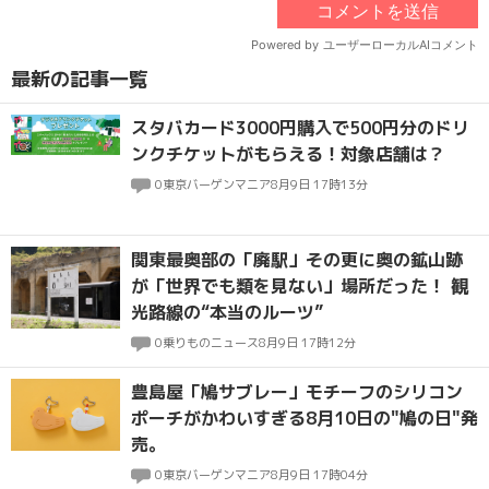
最新の記事一覧
スタバカード3000円購入で500円分のドリ
ンクチケットがもらえる！対象店舗は？
0
東京バーゲンマニア
8月9日 17時13分
関東最奥部の「廃駅」その更に奥の鉱山跡
が「世界でも類を見ない」場所だった！ 観
光路線の“本当のルーツ”
0
乗りものニュース
8月9日 17時12分
豊島屋「鳩サブレー」モチーフのシリコン
ポーチがかわいすぎる8月10日の"鳩の日"発
売。
0
東京バーゲンマニア
8月9日 17時04分