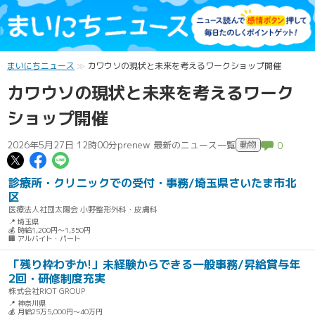
まいにちニュース
カワウソの現状と未来を考えるワークショップ開催
カワウソの現状と未来を考えるワーク
ショップ開催
2026年5月27日 12時00分
prenew 最新のニュース一覧
動物
0
この記事についてポスト
この記事についてFacebookでシェ
この記事についてLINEで送る
診療所・クリニックでの受付・事務/埼玉県さいたま市北
区
医療法人社団太陽会 小野整形外科・皮膚科
📍 埼玉県
💰 時給1,200円～1,350円
🏢 アルバイト・パート
「残り枠わずか!」未経験からできる一般事務/昇給賞与年
2回・研修制度充実
株式会社RIOT GROUP
📍 神奈川県
💰 月給25万5,000円～40万円