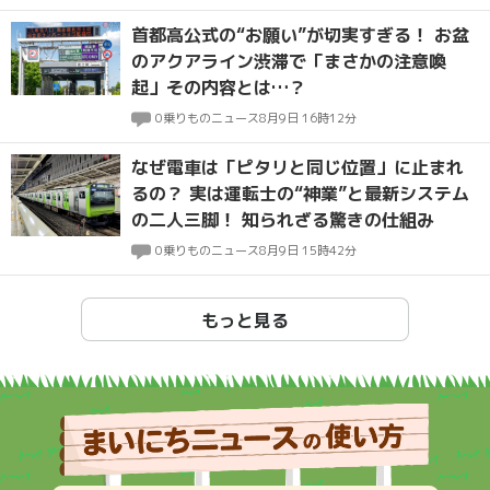
首都高公式の“お願い”が切実すぎる！ お盆
のアクアライン渋滞で「まさかの注意喚
起」その内容とは…？
0
乗りものニュース
8月9日 16時12分
なぜ電車は「ピタリと同じ位置」に止まれ
るの？ 実は運転士の“神業”と最新システム
の二人三脚！ 知られざる驚きの仕組み
0
乗りものニュース
8月9日 15時42分
もっと見る