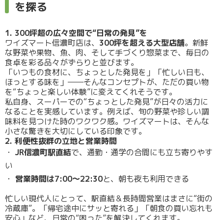
を探る
1. 300坪超の広々空間で“日常の発見”を
ワイズマート信濃町店は、
300坪を超える大型店舗
。新鮮
な野菜や果物、魚、肉、そして手づくり惣菜まで、毎日の
食卓を彩る品々がずらりと並びます。
「いつもの食材に、ちょっとした発見を」「忙しい日も、
ほっとする味を」――そんなコンセプトが、ただの買い物
を“ちょっと楽しい体験”に変えてくれそうです。
私自身、スーパーでの“ちょっとした発見”が日々の活力に
なることを実感しています。例えば、旬の野菜や珍しい調
味料を見つけた時のワクワク感。ワイズマートは、そんな
小さな驚きを大切にしている印象です。
2. 利便性抜群の立地と営業時間
JR信濃町駅直結
で、通勤・通学の合間にも立ち寄りやす
い
営業時間は7:00～22:30
と、朝も夜も利用できる
忙しい現代人にとって、駅直結＆長時間営業はまさに“街の
冷蔵庫”。「帰宅途中にサッと寄れる」「朝食の買い忘れも
安心」など、日常の“困った”を解決してくれます。