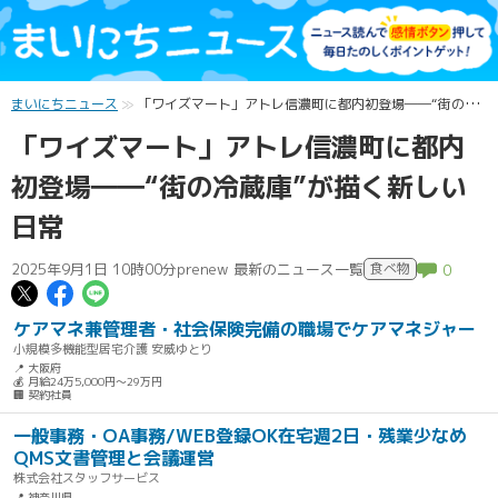
まいにちニュース
「ワイズマート」アトレ信濃町に都内初登場――“街の冷蔵庫”が描く新しい日常
「ワイズマート」アトレ信濃町に都内
初登場――“街の冷蔵庫”が描く新しい
日常
2025年9月1日 10時00分
prenew 最新のニュース一覧
食べ物
0
この記事についてポスト
この記事についてFacebookでシェ
この記事についてLINEで送る
ケアマネ兼管理者・社会保険完備の職場でケアマネジャー
小規模多機能型居宅介護 安威ゆとり
📍 大阪府
💰 月給24万5,000円～29万円
🏢 契約社員
一般事務・OA事務/WEB登録OK在宅週2日・残業少なめ
QMS文書管理と会議運営
株式会社スタッフサービス
📍 神奈川県