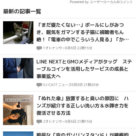
最新の記事一覧
「まだ寝たくない…」ポールにしがみつ
き、眠気をガマンする子猫に視聴者もん
絶！「電車の中でこういう人見る」「かわ
いいは正義」
1
オトナンサー
8月6日 22時15分
LINE NEXTとGMOメディアがタッグ ステ
ーブルコインを活用したサービスの成長と
事業拡大へ
0
J-CAST ニュース
8月6日 21時20分
「ぬれた傘」放置すると臭いの原因に ハ
ンズが紹介する正しい洗い方＆水弾き力を
復活させる方法
2
オトナンサー
8月6日 21時15分
脆弱な「空のガソリンスタンド」が積極的