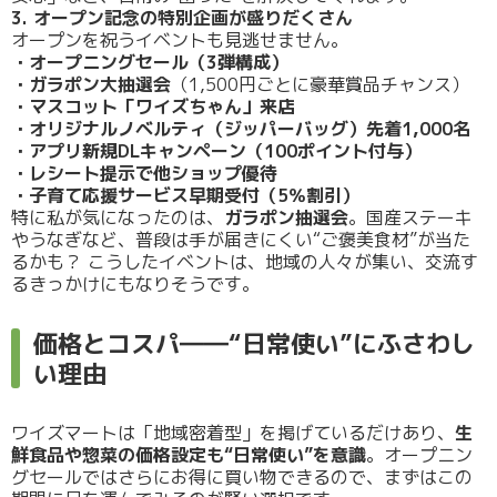
3. オープン記念の特別企画が盛りだくさん
オープンを祝うイベントも見逃せません。
・オープニングセール（3弾構成）
・ガラポン大抽選会
（1,500円ごとに豪華賞品チャンス）
・マスコット「ワイズちゃん」来店
・オリジナルノベルティ（ジッパーバッグ）先着1,000名
・アプリ新規DLキャンペーン（100ポイント付与）
・レシート提示で他ショップ優待
・子育て応援サービス早期受付（5％割引）
特に私が気になったのは、
ガラポン抽選会
。国産ステーキ
やうなぎなど、普段は手が届きにくい“ご褒美食材”が当た
るかも？ こうしたイベントは、地域の人々が集い、交流す
るきっかけにもなりそうです。
価格とコスパ――“日常使い”にふさわし
い理由
ワイズマートは「地域密着型」を掲げているだけあり、
生
鮮食品や惣菜の価格設定も“日常使い”を意識
。オープニン
グセールではさらにお得に買い物できるので、まずはこの