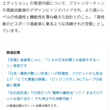
エディション」の客室内部について、アストンマーティン
の高級自動車のデザインにインスパイアされ、より高いレ
ベルの快適性と機能性を兼ね備えた設計とのこと。「高性
能のビスポーク高級車に乗るような洗練された空間」とし
ています。
関連記事
【写真】高級車じゃん…「これが日本初導入の高級すぎるヘ
リ」客室です
「日本一着陸が難しい空港」への珍着陸、コクピットから見る
と!? 「とても貴重な映像」「ビックリです」JALグループの投
稿に驚嘆
「旧石垣空港」で日常だった”驚愕の離陸法”って？ まるでロケ
ットな超ド迫力！ でも実は今も体験可能？
※関連記事はポイント加算対象外です。