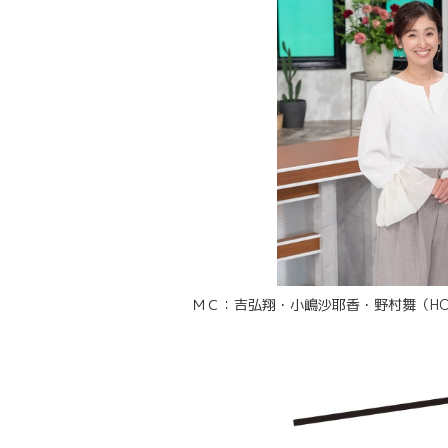
ＭＣ：吉弘翔・小嶋沙耶香・野村舞（HO