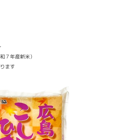
～
和７年産新米）
ります