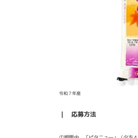
令和７年産
｜ 応募方法
①期間中、「ピタニュ―」（夕方４