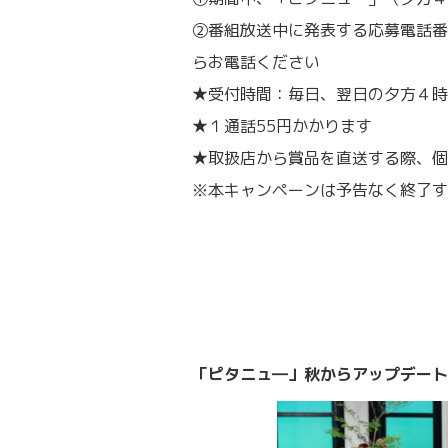
②番組放送中に発表する応募電話番号
らお電話ください
★受付時間：毎日、翌日の夕方４時
★１通話55円かかります
★取扱店から賞品を直送する際、個
※本キャンペーンは予告なく終了す
「ピタニュ―」秋からアップデート