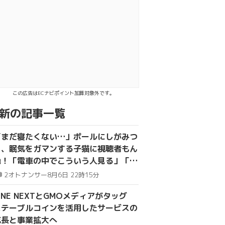
ト
ebookでシェア
INEで送る
この広告はECナビポイント加算対象外です。
新の記事一覧
「まだ寝たくない…」ポールにしがみつ
き、眠気をガマンする子猫に視聴者もん
絶！「電車の中でこういう人見る」「か
わいいは正義」
2
オトナンサー
8月6日 22時15分
INE NEXTとGMOメディアがタッグ
ステーブルコインを活用したサービスの
成長と事業拡大へ