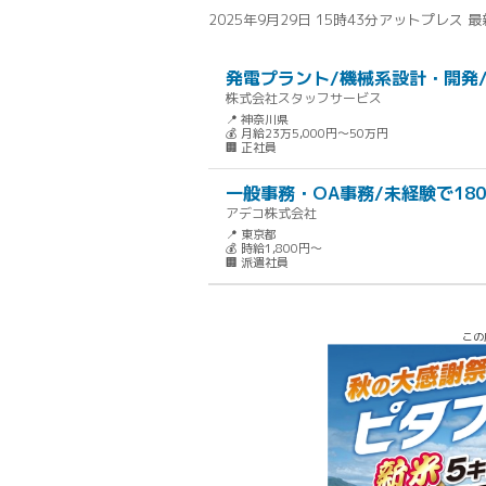
2025年9月29日 15時43分
アットプレス 
発電プラント/機械系設計・開発/
株式会社スタッフサービス
📍 神奈川県
💰 月給23万5,000円～50万円
🏢 正社員
一般事務・OA事務/未経験で18
アデコ株式会社
📍 東京都
💰 時給1,800円～
🏢 派遣社員
この