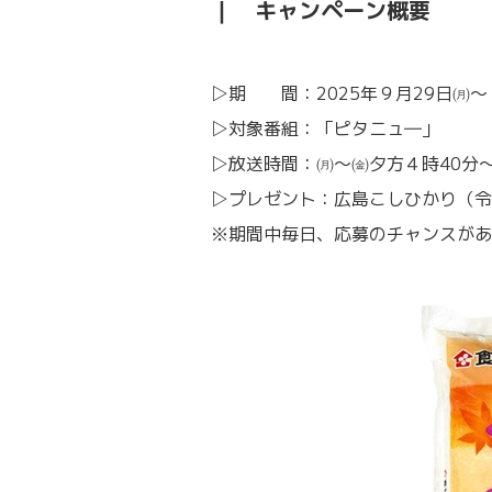
｜ キャンペーン概要
▷期 間：2025年９月29日㈪～
▷対象番組：「ピタニュ―」
▷放送時間：㈪～㈮夕方４時40分
▷プレゼント：広島こしひかり（令
※期間中毎日、応募のチャンスがあ