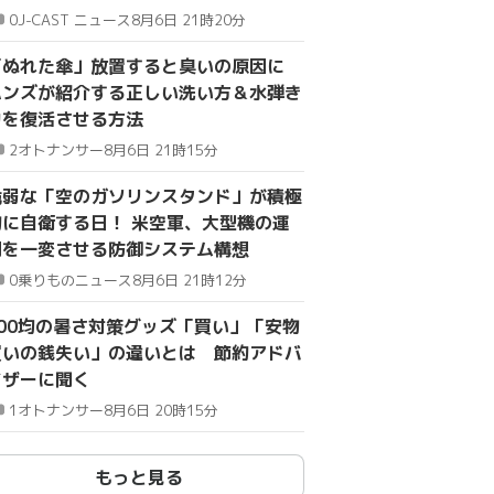
0
J-CAST ニュース
8月6日 21時20分
「ぬれた傘」放置すると臭いの原因に
ハンズが紹介する正しい洗い方＆水弾き
力を復活させる方法
2
オトナンサー
8月6日 21時15分
脆弱な「空のガソリンスタンド」が積極
的に自衛する日！ 米空軍、大型機の運
用を一変させる防御システム構想
0
乗りものニュース
8月6日 21時12分
100均の暑さ対策グッズ「買い」「安物
買いの銭失い」の違いとは 節約アドバ
イザーに聞く
1
オトナンサー
8月6日 20時15分
もっと見る