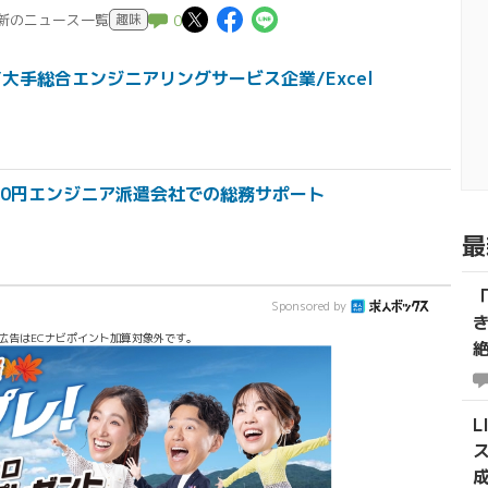
この記事についてポス
この記事についてFac
この記事についてL
最新のニュース一覧
趣味
0
大手総合エンジニアリングサービス企業/Excel
00円エンジニア派遣会社での総務サポート
最
Sponsored by
広告はECナビポイント加算対象外です。
L