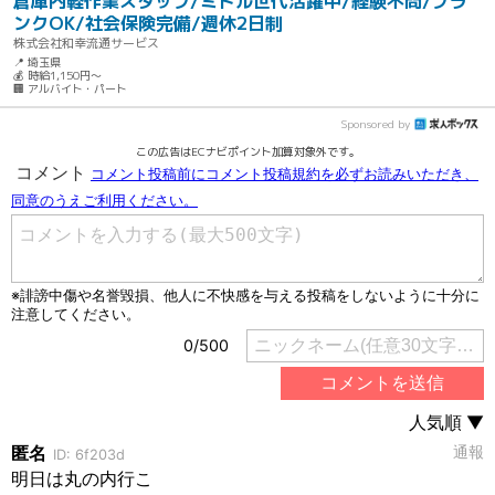
倉庫内軽作業スタッフ/ミドル世代活躍中/経験不問/ブラ
ンクOK/社会保険完備/週休2日制
株式会社和幸流通サービス
📍 埼玉県
💰 時給1,150円～
🏢 アルバイト・パート
Sponsored by
この広告はECナビポイント加算対象外です。