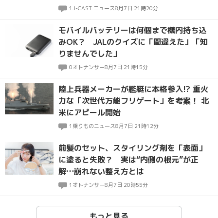
イナビ調査
1
J-CAST ニュース
8月7日 21時20分
モバイルバッテリーは何個まで機内持ち込
みOK？ JALのクイズに「間違えた」「知
りませんでした」
0
オトナンサー
8月7日 21時15分
陸上兵器メーカーが艦艇に本格参入!? 重火
力な「次世代万能フリゲート」を考案！ 北
米にアピール開始
1
乗りものニュース
8月7日 21時12分
前髪のセット、スタイリング剤を「表面」
に塗ると失敗？ 実は“内側の根元”が正
解…崩れない整え方とは
1
オトナンサー
8月7日 20時55分
もっと見る