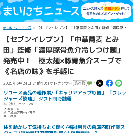
まいにちニュース
【セブンイレブン】「中華蕎麦 とみ田」監修「濃厚豚骨魚介冷しつけ麺」発売中！ 極太麺×豚骨魚介スープで《名店の味》を手軽に
【セブンイレブン】「中華蕎麦 とみ
田」監修「濃厚豚骨魚介冷しつけ麺」
発売中！ 極太麺×豚骨魚介スープで
《名店の味》を手軽に
この記事
この記
こ
2025年6月24日 21時10分
オトナンサー
食べ物
1
リユース商品の軽作業/「キャリアアップ応援」 「フレッ
シャーズ歓迎」 シフト制で融通
株式会社Brand Rich
📍 神奈川県
💰 月給25万円～34万円
🏢 正社員
体を動かして気持ちよく働く/福祉用具の倉庫内軽作業ス