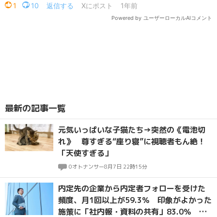
最新の記事一覧
元気いっぱいな子猫たち→突然の《電池切
れ》 尊すぎる“座り寝”に視聴者もん絶！
「天使すぎる」
0
オトナンサー
8月7日 22時15分
内定先の企業から内定者フォローを受けた
頻度、月1回以上が59.3％ 印象がよかった
施策に「社内報・資料の共有」83.0％ マ