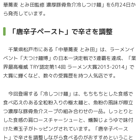
華蕎麦 とみ田監修 濃厚豚骨魚介冷しつけ麺」を6月24日か
ら発売しています。
「唐辛子ペースト」で辛さを調整
千葉県松戸市にある「中華蕎麦 とみ田」は、ラーメンイ
ベント「大つけ麺博」の日本一決定戦で3連覇を達成、「業
界最高権威 TRY認定第14回 ラーメン大賞2013-2014」で
大賞に輝くなど、数々の受賞歴を持つ人気店です。
今回登場する「冷しつけ麺」は、もちもちとした食感で
食べ応えのある全粒粉入りの極太麺と、魚粉の風味が際立
つ濃厚な豚骨魚介スープの組み合わせの一品。しっとりと
した食感の肩ロースチャーシューと、燻製じょうゆで味付
けた煮玉子がトッピングされています。「唐辛子ペース
ト」で辛さを調整しながら食べるのがおすすめということ