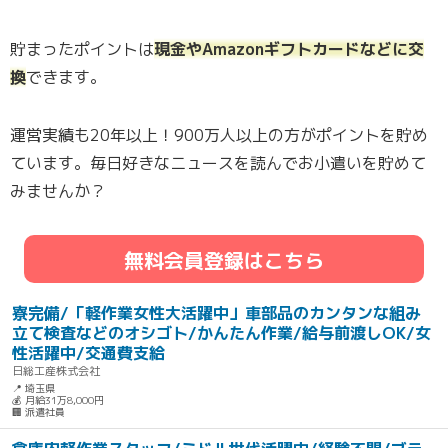
貯まったポイントは
現金やAmazonギフトカードなどに交
換
できます。
運営実績も20年以上！900万人以上の方がポイントを貯め
ています。毎日好きなニュースを読んでお小遣いを貯めて
みませんか？
無料会員登録はこちら
寮完備/「軽作業女性大活躍中」車部品のカンタンな組み
立て検査などのオシゴト/かんたん作業/給与前渡しOK/女
性活躍中/交通費支給
日総工産株式会社
📍 埼玉県
💰 月給31万8,000円
🏢 派遣社員