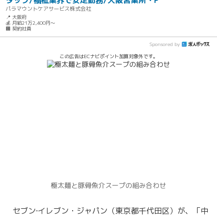
タッフ/福祉業界で安定勤務/大阪営業所・P
パラマウントケアサービス株式会社
📍 大阪府
💰 月給21万2,400円～
🏢 契約社員
Sponsored by
この広告はECナビポイント加算対象外です。
極太麺と豚骨魚介スープの組み合わせ
セブン‐イレブン・ジャパン（東京都千代田区）が、「中