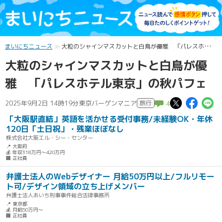
まいにちニュース
大粒のシャインマスカットと白鳥が優雅 「パレスホテル東京」の秋パフェ
大粒のシャインマスカットと白鳥が優
雅 「パレスホテル東京」の秋パフェ
この記
この
2025年9月2日 14時19分
東京バーゲンマニア
旅行
4
「大阪駅直結」英語を活かせる受付事務/未経験OK・年休
120日「土日祝」・残業ほぼなし
株式会社大阪エル・シー・センター
📍 大阪府
💰 年収318万円～420万円
🏢 正社員
弁護士法人のWebデザイナー 月給50万円以上/フルリモー
ト可/デザイン領域の立ち上げメンバー
弁護士法人あいち刑事事件総合法律事務所
📍 東京都
💰 月給50万円～
🏢 正社員