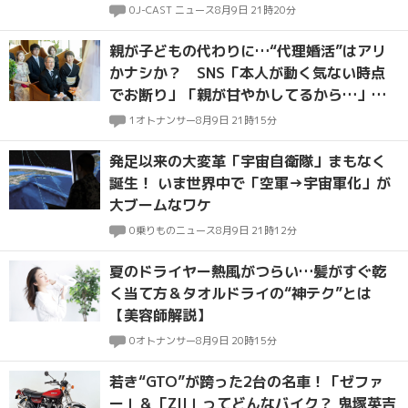
考になる人がいない」、1位は？
0
J-CAST ニュース
8月9日 21時20分
親が子どもの代わりに…“代理婚活”はアリ
かナシか？ SNS「本人が動く気ない時点
でお断り」「親が甘やかしてるから…」厳
しい声も
1
オトナンサー
8月9日 21時15分
発足以来の大変革「宇宙自衛隊」まもなく
誕生！ いま世界中で「空軍→宇宙軍化」が
大ブームなワケ
0
乗りものニュース
8月9日 21時12分
夏のドライヤー熱風がつらい…髪がすぐ乾
く当て方＆タオルドライの“神テク”とは
【美容師解説】
0
オトナンサー
8月9日 20時15分
若き“GTO”が跨った2台の名車！「ゼファ
ー」＆「ZII」ってどんなバイク？ 鬼塚英吉