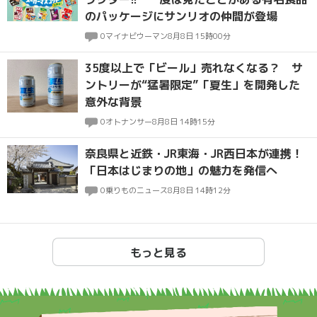
のパッケージにサンリオの仲間が登場
0
マイナビウーマン
8月8日 15時00分
35度以上で「ビール」売れなくなる？ サ
ントリーが“猛暑限定”「夏生」を開発した
意外な背景
0
オトナンサー
8月8日 14時15分
奈良県と近鉄・JR東海・JR西日本が連携！
「日本はじまりの地」の魅力を発信へ
0
乗りものニュース
8月8日 14時12分
もっと見る