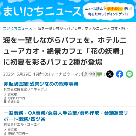
まいにちニュース
海を一望しながらパフェを。ホテルニューアカオ・絶景カフェ「花の妖精」に初夏を彩るパフェ2種が登場
海を一望しながらパフェを。ホテルニ
ューアカオ・絶景カフェ「花の妖精」
に初夏を彩るパフェ2種が登場
この記
この
2026年5月29日 19時10分
マイナビウーマン
食べ物
0
赤坂駅直結!残業少なめの総務事務
株式会社博報堂ＤＹキャプコ
📍 東京都
💰 時給1,800円
🏢 派遣社員
一般事務・OA事務/急募大手企業/資料作成・会議運営サ
ポート事務/四ツ谷
株式会社エル・コーエイ
📍 東京都
💰 時給1,700円～