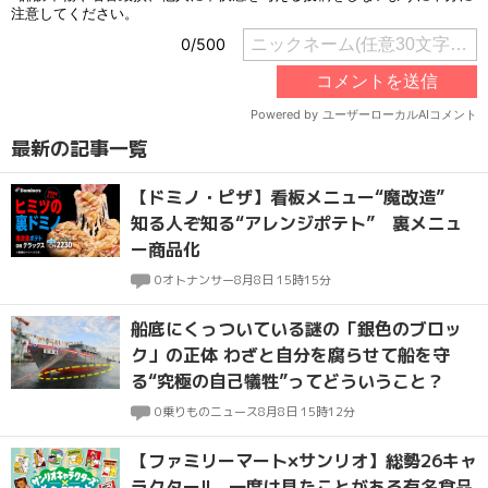
最新の記事一覧
【ドミノ・ピザ】看板メニュー“魔改造”
知る人ぞ知る“アレンジポテト” 裏メニュ
ー商品化
0
オトナンサー
8月8日 15時15分
船底にくっついている謎の「銀色のブロッ
ク」の正体 わざと自分を腐らせて船を守
る“究極の自己犠牲”ってどういうこと？
0
乗りものニュース
8月8日 15時12分
【ファミリーマート×サンリオ】総勢26キャ
ラクター!! 一度は見たことがある有名食品